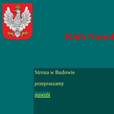
Klub Narod
Strona w Budowie
przepraszamy
powrót
Zaprzyjaźnione
strony linki :